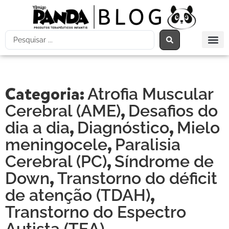
Categoria:
Atrofia Muscular
,
Cerebral (AME)
Desafios do
,
,
dia a dia
Diagnóstico
Mielo
,
meningocele
Paralisia
,
Cerebral (PC)
Síndrome de
,
Down
Transtorno do déficit
,
de atenção (TDAH)
Transtorno do Espectro
Autista (TEA)