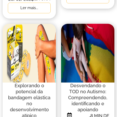
Ler mais...
Explorando o
Desvendando o
potencial da
TOD no Autismo:
bandagem elástica
Compreendendo,
no
identificando e
desenvolvimento
apoiando
atípico
8
MIN DE