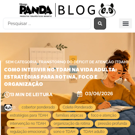
,
SEM CATEGORIA
TRANSTORNO DO DÉFICIT DE ATENÇÃO (TDAH)
COMO INTERVIR NO TDAH NA VIDA ADULTA:
ESTRATÉGIAS PARA ROTINA, FOCO E
ORGANIZAÇÃO
03/06/2026
13
MIN DE LEITURA
Tags:
cobertor ponderado
Colete Ponderado
estratégias para TDAH
famílias atípicas
foco e atenção
intervenção no TDAH
organização da rotina
pressão profunda
regulação emocional
sono e TDAH
TDAH adulto