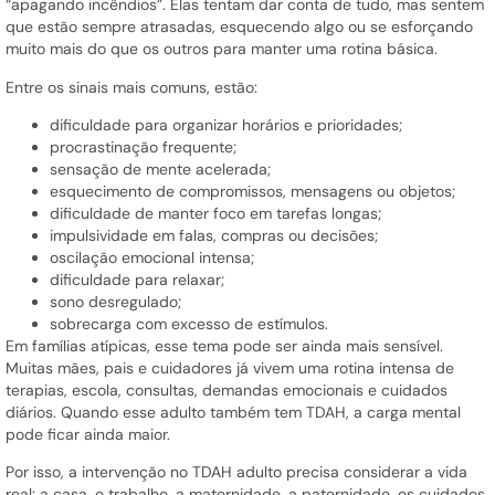
“apagando incêndios”. Elas tentam dar conta de tudo, mas sentem
que estão sempre atrasadas, esquecendo algo ou se esforçando
muito mais do que os outros para manter uma rotina básica.
Entre os sinais mais comuns, estão:
dificuldade para organizar horários e prioridades;
procrastinação frequente;
sensação de mente acelerada;
esquecimento de compromissos, mensagens ou objetos;
dificuldade de manter foco em tarefas longas;
impulsividade em falas, compras ou decisões;
oscilação emocional intensa;
dificuldade para relaxar;
sono desregulado;
sobrecarga com excesso de estímulos.
Em famílias atípicas, esse tema pode ser ainda mais sensível.
Muitas mães, pais e cuidadores já vivem uma rotina intensa de
terapias, escola, consultas, demandas emocionais e cuidados
diários. Quando esse adulto também tem TDAH, a carga mental
pode ficar ainda maior.
Por isso, a intervenção no TDAH adulto precisa considerar a vida
real: a casa, o trabalho, a maternidade, a paternidade, os cuidados