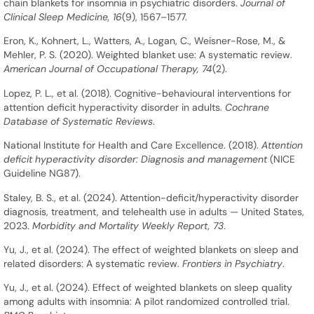
chain blankets for insomnia in psychiatric disorders.
Journal of
Clinical Sleep Medicine, 16
(9), 1567–1577.
Eron, K., Kohnert, L., Watters, A., Logan, C., Weisner-Rose, M., &
Mehler, P. S. (2020). Weighted blanket use: A systematic review.
American Journal of Occupational Therapy, 74
(2).
Lopez, P. L., et al. (2018). Cognitive-behavioural interventions for
attention deficit hyperactivity disorder in adults.
Cochrane
Database of Systematic Reviews
.
National Institute for Health and Care Excellence. (2018).
Attention
deficit hyperactivity disorder: Diagnosis and management
(NICE
Guideline NG87).
Staley, B. S., et al. (2024). Attention-deficit/hyperactivity disorder
diagnosis, treatment, and telehealth use in adults — United States,
2023.
Morbidity and Mortality Weekly Report, 73
.
Yu, J., et al. (2024). The effect of weighted blankets on sleep and
related disorders: A systematic review.
Frontiers in Psychiatry
.
Yu, J., et al. (2024). Effect of weighted blankets on sleep quality
among adults with insomnia: A pilot randomized controlled trial.