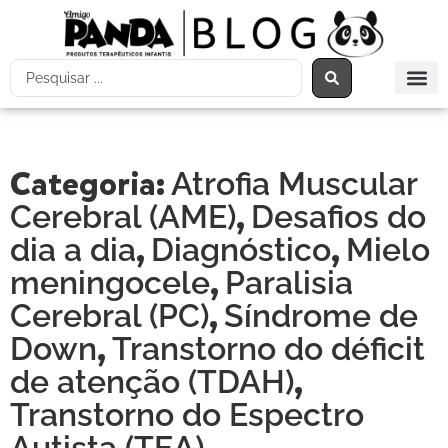
Categoria:
Atrofia Muscular
,
Cerebral (AME)
Desafios do
,
,
dia a dia
Diagnóstico
Mielo
,
meningocele
Paralisia
,
Cerebral (PC)
Síndrome de
,
Down
Transtorno do déficit
,
de atenção (TDAH)
Transtorno do Espectro
Autista (TEA)