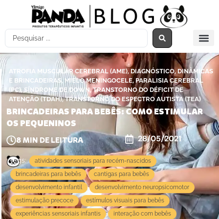
,
,
ATROFIA MUSCULAR CEREBRAL (AME)
DIAGNÓSTICO
DINÂMICAS
,
,
E BRINCADEIRAS
MIELO MENINGOCELE
PARALISIA CEREBRAL
,
,
(PC)
SÍNDROME DE DOWN
TRANSTORNO DO DÉFICIT DE
,
ATENÇÃO (TDAH)
TRANSTORNO DO ESPECTRO AUTISTA (TEA)
BRINCADEIRAS PARA BEBÊS: COMO ESTIMULAR
OS PEQUENINOS
28/05/2021
8
MIN DE LEITURA
Tags:
atividades sensoriais para recém-nascidos
brincadeiras para bebês
cantigas para bebês
desenvolvimento infantil
desenvolvimento neuropsicomotor
estimulação precoce
estímulos visuais para bebês
experiências sensoriais infantis
interação com bebês