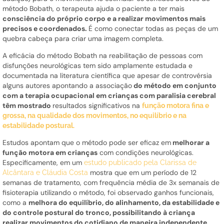
método Bobath, o terapeuta ajuda o paciente a ter mais
consciência do próprio corpo e a realizar movimentos mais
precisos e coordenados.
É como conectar todas as peças de um
quebra cabeça para criar uma imagem completa.
A eficácia do método Bobath na reabilitação de pessoas com
disfunções neurológicas tem sido amplamente estudada e
documentada na literatura científica que apesar de controvérsia
alguns autores apontando a associação
do método em conjunto
com a terapia ocupacional em crianças com paralisia cerebral
têm mostrado
resultados significativos na
função motora fina e
grossa, na qualidade dos movimentos, no equilíbrio e na
estabilidade postural.
Estudos apontam que o método pode ser eficaz em
melhorar a
função motora em crianças
com condições neurológicas.
Especificamente, em um
estudo publicado pela Clarissa de
mostra que em um período de 12
Alcântara e Cláudia Costa
semanas de tratamento, com frequência média de 3x semanais de
fisioterapia utilizando o método, foi observado ganhos funcionais,
como a
melhora do equilíbrio, do alinhamento, da estabilidade e
do controle postural do tronco, possibilitando à criança
realizar movimentos do cotidiano de maneira independente.