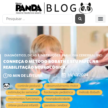
,
,
DIAGNÓSTICO
DICAS E INSTRUÇÕES
PARALISIA CEREBRAL (PC)
CONHEÇA O MÉTODO BOBATH E SEU PAPEL NA
REABILITAÇÃO NEUROLÓGICA
16/10/2024
10
MIN DE LEITURA
Tags:
controle postural
desenvolvimento motor
estimulação sensorial
fisioterapia pediátrica
método Bobath
movimentos funcionais
neuroplasticidade
órtese postural infantil
paralisia cerebral