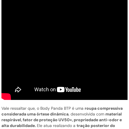
Vale ressaltar que, o Body Panda BTP é uma
roupa compressiva
considerada uma órtese dinâmica
, desenvolvida com
material
respirável, fator de proteção UV50+, propriedade anti-odor e
alta durabilidade.
Ele atua realizando a
tração posterior do