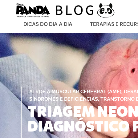
DICAS DO DIA A DIA
TERAPIAS E RECU
,
ATROFIA MUSCULAR CEREBRAL (AME)
DESAF
,
SÍNDROMES E DEFICIÊNCIAS
TRANSTORNO DO
TRIAGEM NEON
DIAGNÓSTICO 