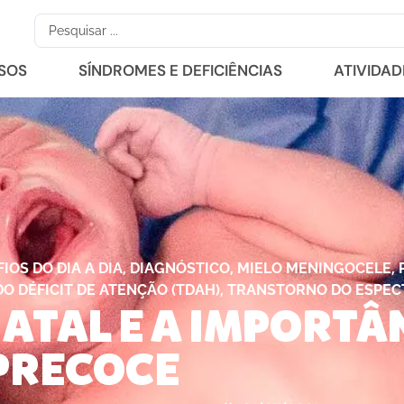
RSOS
SÍNDROMES E DEFICIÊNCIAS
ATIVIDAD
,
,
,
IOS DO DIA A DIA
DIAGNÓSTICO
MIELO MENINGOCELE
,
 DÉFICIT DE ATENÇÃO (TDAH)
TRANSTORNO DO ESPECT
ATAL E A IMPORTÂ
PRECOCE