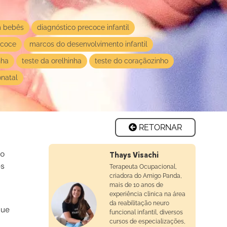
m bebês
diagnóstico precoce infantil
ecoce
marcos do desenvolvimento infantil
nha
teste da orelhinha
teste do coraçãozinho
onatal
RETORNAR
do
Thays Visachi
es
Terapeuta Ocupacional,
criadora do Amigo Panda,
mais de 10 anos de
experiência clinica na área
da reabilitação neuro
que
funcional infantil, diversos
cursos de especializações,