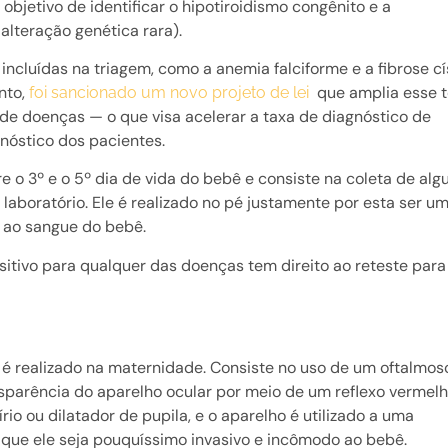
bjetivo de identificar o hipotiroidismo congênito e a
alteração genética rara).
incluídas na triagem, como a anemia falciforme e a fibrose cí
nto,
que amplia esse t
foi sancionado um novo projeto de lei
 de doenças — o que visa acelerar a taxa de diagnóstico de
nóstico dos pacientes.
re o 3º e o 5º dia de vida do bebê e consiste na coleta de al
laboratório. Ele é realizado no pé justamente por esta ser u
so ao sangue do bebê.
itivo para qualquer das doenças tem direito ao reteste para
já é realizado na maternidade. Consiste no uso de um oftalmo
sparência do aparelho ocular por meio de um reflexo vermelh
io ou dilatador de pupila, e o aparelho é utilizado a uma
 que ele seja pouquíssimo invasivo e incômodo ao bebê.