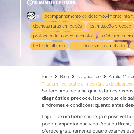
10
MIN DE LEITURA
Tags:
acompanhamento do desenvolvimento infanti
doenças raras em bebês
estimulação precoce
protocolo de triagem neonatal
saúde do recém
teste do olhinho
teste do pezinho ampliado
Início
Blog
Diagnóstico
Atrofia Musc
Triagem neonatal e a importância do diagnóst
Se tem uma tecla na qual estamos dispost
diagnóstico precoce
. Isso porque ele s
síndromes e condições: quanto antes des
Logo que um bebê nasce, já é possível f
podem impactar sua vida. Aqui no Brasil, 
oferece gratuitamente quatro exames essen