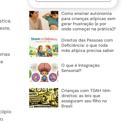
Como ensinar autonomia
para crianças atípicas sem
stica.
gerar frustração (e por
este,
onde começar na prática)?
Direitos das Pessoas com
Deficiência: o que toda
mãe atípica precisa saber
gumas
ma
O que é Integração
Sensorial?
Crianças com TDAH têm
direitos: as leis que
asseguram seu filho no
Brasil
scópio
o.