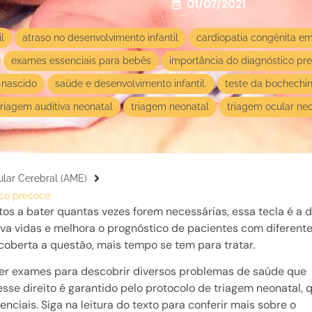
01/07/2021
l
atraso no desenvolvimento infantil
cardiopatia congênita e
exames essenciais para bebês
importância do diagnóstico pr
-nascido
saúde e desenvolvimento infantil.
teste da bochechi
triagem auditiva neonatal
triagem neonatal
triagem ocular ne
ular Cerebral (AME)
ico precoce
os a bater quantas vezes forem necessárias, essa tecla é a 
alva vidas e melhora o prognóstico de pacientes com diferent
coberta a questão, mais tempo se tem para tratar.
azer exames para descobrir diversos problemas de saúde que
esse direito é garantido pelo protocolo de
triagem neonatal
,
ciais. Siga na leitura do texto para conferir mais sobre o